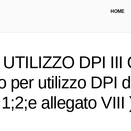
HOME
TILIZZO DPI III
 per utilizzo DPI di 
;2;e allegato VIII