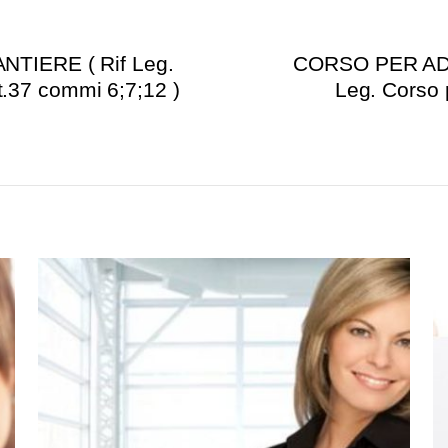
IERE ( Rif Leg.
CORSO PER ADD
t.37 commi 6;7;12 )
Leg. Corso p