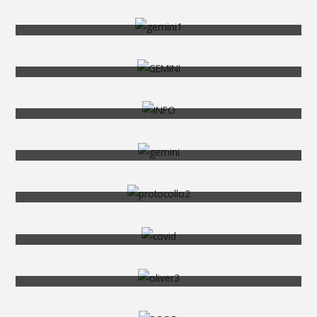
INTERPELLO N. 1/2020 DEL 23/01/2020 – UTILIZZO
ATTREZZATURE DA LAVORO
?GEMINI SICUREZZA INFORMA:? TESTO UNICO SULLA
SALUTE E SICUREZZA SUL LAVORO
SPECIALE COVID E AZIENDE
COVID E AZIENDE: ISTRUZIONI PER SOPRAVVIVERE
HO IN AZIENDA UNA PERSONA SINTOMATICA O CHE HA
AVUTO CONTATTI CON UN POSITIVO, COSA DEVO FARE?
PROTOCOLLO COVID-19 IN AZIENDA, E’ CAMBIATO
QUALCOSA?
OBBLIGHI NON DELEGABILI DEL DATORE DI LAVORO