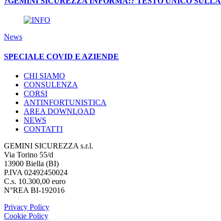
?GEMINI SICUREZZA INFORMA:? TESTO UNICO SULLA
News
SPECIALE COVID E AZIENDE
CHI SIAMO
CONSULENZA
CORSI
ANTINFORTUNISTICA
AREA DOWNLOAD
NEWS
CONTATTI
GEMINI SICUREZZA s.r.l.
Via Torino 55/d
13900 Biella (BI)
P.IVA 02492450024
C.s. 10.300,00 euro
N°REA BI-192016
Privacy Policy
Cookie Policy