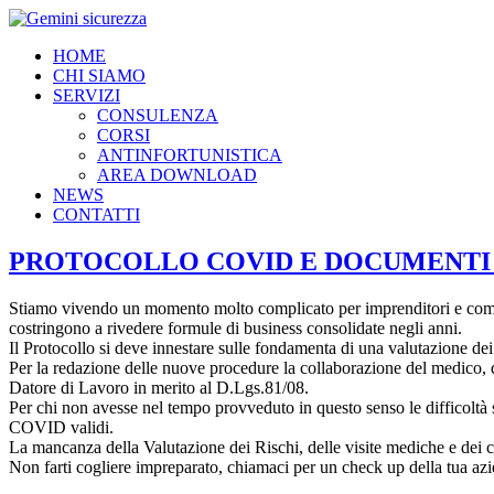
HOME
CHI SIAMO
SERVIZI
CONSULENZA
CORSI
ANTINFORTUNISTICA
AREA DOWNLOAD
NEWS
CONTATTI
PROTOCOLLO COVID E DOCUMENTI D.
Stiamo vivendo un momento molto complicato per imprenditori e commerci
costringono a rivedere formule di business consolidate negli anni.
Il Protocollo si deve innestare sulle fondamenta di una valutazione dei
Per la redazione delle nuove procedure la collaborazione del medico, d
Datore di Lavoro in merito al D.Lgs.81/08.
Per chi non avesse nel tempo provveduto in questo senso le difficoltà s
COVID validi.
La mancanza della Valutazione dei Rischi, delle visite mediche e dei cor
Non farti cogliere impreparato, chiamaci per un check up della tua az