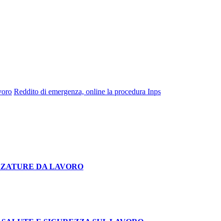
voro
Reddito di emergenza, online la procedura Inps
TREZZATURE DA LAVORO